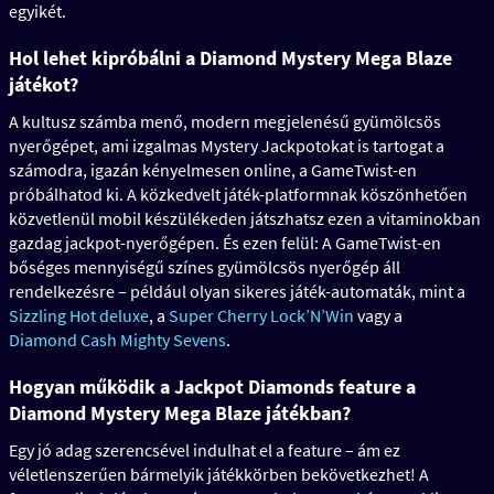
egyikét.
Hol lehet kipróbálni a Diamond Mystery Mega Blaze
játékot?
A kultusz számba menő, modern megjelenésű gyümölcsös
nyerőgépet, ami izgalmas Mystery Jackpotokat is tartogat a
számodra, igazán kényelmesen online, a GameTwist-en
próbálhatod ki. A közkedvelt játék-platformnak köszönhetően
közvetlenül mobil készülékeden játszhatsz ezen a vitaminokban
gazdag jackpot-nyerőgépen. És ezen felül: A GameTwist-en
bőséges mennyiségű színes gyümölcsös nyerőgép áll
rendelkezésre – például olyan sikeres játék-automaták, mint a
Sizzling Hot deluxe
, a
Super Cherry Lock’N’Win
vagy a
Diamond Cash Mighty Sevens
.
Hogyan működik a Jackpot Diamonds feature a
Diamond Mystery Mega Blaze játékban?
Egy jó adag szerencsével indulhat el a feature – ám ez
véletlenszerűen bármelyik játékkörben bekövetkezhet! A