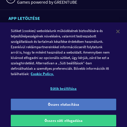
Games powered by GREENTUBE
APP LETÖLTÉSE
Sütiket (cookies) weboldalunk működésének biztosítására és
teljesítőképességének növelésére, valamint testreszabott
szolgáltatások és tartalmak készítése érdekében használunk.
Ezenkívül reklámpartnereinkkel információcserét folytatunk
arról is, hogy te miként használod a weboldalt. Amennyiben nem
kívánod elfogadni az opcionális sütiket, úgy kérjük, zárd be ezt a
szalaghirdetést. Alternatívan a „Süti beállítások“-ban
definiálhatóak a személyes preferenciák. Bővebb információk itt
KÖVESD A GAMETWIST-ET
találhatóak:
Cookie Policy.
FACEBOOK
INSTAGRAM
Sütik beállítása
A GameTwist egy közösségi kaszinó. A játéknak csakis
szórakozásnak kell lennie és semmi másnak. Ezért nálunk
Összes elutasítása
kizárólag virtuális játék-valutával, „Twistekkel” játszhatsz. A
szórakozás kell, hogy legyen a legfontosabb szempont a
Összes süti elfogadása
játékban. A GameTwist-en nincs lehetőség a Twistek valódi