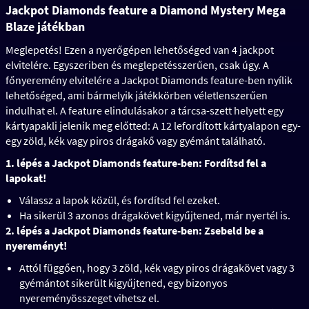
Jackpot Diamonds feature a Diamond Mystery Mega
Blaze játékban
Meglepetés! Ezen a nyerőgépen lehetőséged van 4 jackpot
elvitelére. Egyszeriben és meglepetésszerűen, csak úgy. A
főnyeremény elvitelére a Jackpot Diamonds feature-ben nyílik
lehetőséged, ami bármelyik játékkörben véletlenszerűen
indulhat el. A feature elindulásakor a tárcsa-szett helyett egy
kártyapakli jelenik meg előtted: A 12 lefordított kártyalapon egy-
egy zöld, kék vagy piros drágakő vagy gyémánt található.
1. lépés a Jackpot Diamonds feature-ben: Fordítsd fel a
lapokat!
Válassz a lapok közül, és fordítsd fel ezeket.
Ha sikerül 3 azonos drágakövet kigyűjtened, már nyertél is.
2. lépés a Jackpot Diamonds feature-ben: Zsebeld be a
nyereményt!
Attól függően, hogy 3 zöld, kék vagy piros drágakövet vagy 3
gyémántot sikerült kigyűjtened, egy bizonyos
nyereményösszeget vihetsz el.