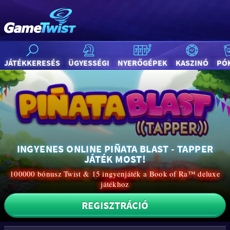
JÁTÉKKERESÉS
ÜGYESSÉGI
NYERŐGÉPEK
KASZINÓ
PÓ
INGYENES ONLINE PIÑATA BLAST - TAPPER
JÁTÉK MOST!
100000 bónusz Twist & 15 ingyenjáték a Book of Ra™ deluxe
játékhoz
REGISZTRÁCIÓ