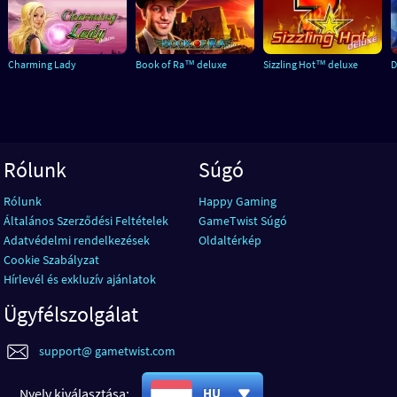
Charming Lady
Book of Ra™ deluxe
Sizzling Hot™ deluxe
D
Rólunk
Súgó
Rólunk
Happy Gaming
Általános Szerződési Feltételek
GameTwist Súgó
Adatvédelmi rendelkezések
Oldaltérkép
Cookie Szabályzat
Hírlevél és exkluzív ajánlatok
Ügyfélszolgálat
support@ gametwist.com
Nyelv kiválasztása:
HU