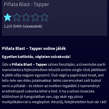
Piñata Blast - Tapper
1,2/5 (5455 Szavazatok)
Piñata Blast – Tapper online játék
Egyetlen kattintás, végtelen szórakozás!
Üdv a
Piñata Blast – Tapper
színes fiesztáján, a Greentube parti-
manufaktúra fejlesztésében készült online single-click játékban!
A játék célja nagyon egyszerű: Üsd-vágd a papírmasé lovat, ami
telis-tele van édes jutalmakkal. Némi szerencsével szét tudod
verni a piñatát – és ebben az esetben legalább 3 nyereményt
eredményező cukorka lehet a tied. S ha a színes lovacska
különösen jó hangulatban van, úgy akár egy plusz
multiplikátorral is meglephet. Készülj, felejthetetlen buli vár rád!