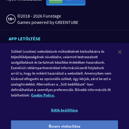
©2018 - 2026 Funstage
Games powered by GREENTUBE
APP LETÖLTÉSE
Sütiket (cookies) weboldalunk működésének biztosítására és
teljesítőképességének növelésére, valamint testreszabott
szolgáltatások és tartalmak készítése érdekében használunk.
Ezenkívül reklámpartnereinkkel információcserét folytatunk
arról is, hogy te miként használod a weboldalt. Amennyiben nem
kívánod elfogadni az opcionális sütiket, úgy kérjük, zárd be ezt a
szalaghirdetést. Alternatívan a „Süti beállítások“-ban
definiálhatóak a személyes preferenciák. Bővebb információk itt
KÖVESD A GAMETWIST-ET
találhatóak:
Cookie Policy.
FACEBOOK
INSTAGRAM
Sütik beállítása
A GameTwist egy közösségi kaszinó. A játéknak csakis
szórakozásnak kell lennie és semmi másnak. Ezért nálunk
Összes elutasítása