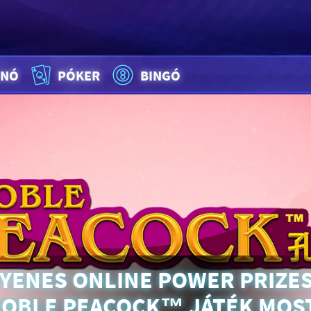
INÓ
PÓKER
BINGÓ
YENES ONLINE POWER PRIZE
OBLE PEACOCK™ JÁTÉK MOS