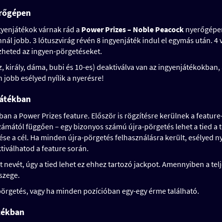
erőgépen
ngyenjátékok várnak rád a
Power Prizes – Noble Peacock
nyerőgépe
nál jobb. 3 lótuszvirág révén 8 ingyenjáték indul el egymás után. 4 
ezheted az ingyen-pörgetéseket.
király, dáma, bubi és 10-es) deaktiválva van az ingyenjátékokban,
 jobb esélyed nyílik a nyerésre!
játékban
ban a Power Prizes feature. Először is rögzítésre kerülnek a feature
zámától függően – egy bizonyos számú újra-pörgetés lehet a tied a 
se a cél. Ha minden újra-pörgetés felhasználásra került, esélyed ny
tiválhatod a feature során.
nevét, úgy a tied lehet ez ehhez tartozó jackpot. Amennyiben a tel
szege.
-pörgetés, vagy ha minden pozícióban egy-egy érme található.
átékban