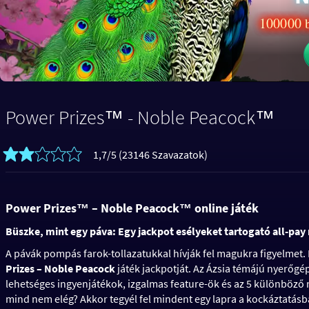
100000 b
Power Prizes™ - Noble Peacock™
1,7/5 (23146 Szavazatok)
Power Prizes™ – Noble Peacock™ online játék
Büszke, mint egy páva: Egy jackpot esélyeket tartogató all-pa
A pávák pompás farok-tollazatukkal hívják fel magukra figyelmet. 
Prizes – Noble Peacock
játék jackpotját. Az Ázsia témájú nyerőgép 5
lehetséges ingyenjátékok, izgalmas feature-ök és az 5 különböz
mind nem elég? Akkor tegyél fel mindent egy lapra a kockáztatásba