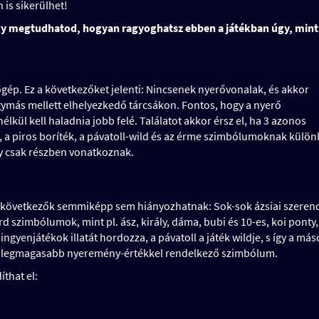
is sikerülhet!
 s így megtudhatod, hogyan ragyoghatsz ebben a játékban úgy, mint
őgép. Ez a következőket jelenti: Nincsenek nyerővonalak, és akkor
ymás mellett elhelyezkedő tárcsákon. Fontos, hogy a nyerő
lkül kell haladnia jobb felé. Találatot akkor érsz el, ha 3 azonos
 a piros boríték, a pávatoll-wild és az érme szimbólumoknak külön
gy csak részben vonatkoznak.
a következők semmiképp sem hiányozhatnak: Sok-sok ázsiai szeren
d szimbólumok, mint pl. ász, király, dáma, bubi és 10-es, koi ponty,
ingyenjátékok illatát hordozza, a pávatoll a játék wildje, s így a má
g a legmagasabb nyeremény-értékkel rendelkező szimbólum.
íthat el: