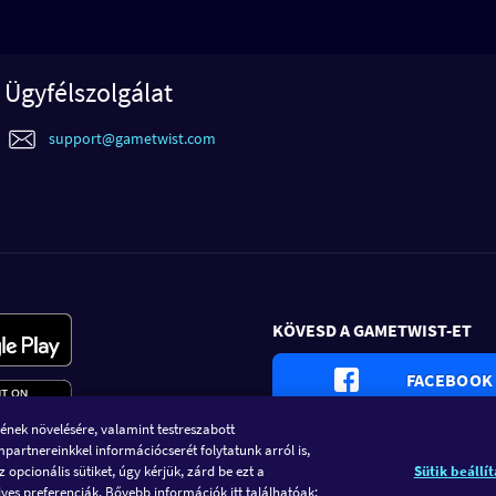
Ügyfélszolgálat
support@gametwist.com
KÖVESD A GAMETWIST-ET
FACEBOOK
ének növelésére, valamint testreszabott
partnereinkkel információcserét folytatunk arról is,
pcionális sütiket, úgy kérjük, zárd be ezt a
Sütik beállí
téknak csakis szórakozásnak kell lennie és semmi másnak. Ezért nál
lyes preferenciák. Bővebb információk itt találhatóak: