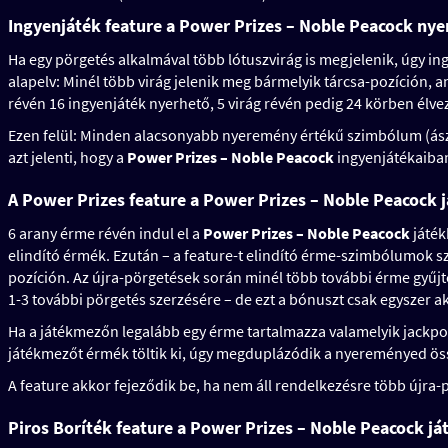
Ingyenjáték feature a Power Prizes – Noble Peacock ny
Ha egy pörgetés alkalmával több lótuszvirág is megjelenik, úgy i
alapelv: Minél több virág jelenik meg bármelyik tárcsa-pozíción, an
révén 16 ingyenjáték nyerhető, 5 virág révén pedig 24 körben élv
Ezen felül: Minden alacsonyabb nyeremény értékű szimbólum (ász, 
azt jelenti, hogy a
Power Prizes – Noble Peacock
ingyenjátékaiban
A Power Prizes feature a Power Prizes – Noble Peacock 
6 arany érme révén indul el a
Power Prizes – Noble Peacock
játék
elindító érmék. Ezután – a feature-t elindító érme-szimbólumok s
pozíción. Az újra-pörgetések során minél több további érme gyűjté
1-3 további pörgetés szerzésére – de ezt a bónuszt csak egyszer ak
Ha a játékmezőn legalább egy érme tartalmazza valamelyik jackpot 
játékmezőt érmék töltik ki, úgy megduplázódik a nyereményed ös
A feature akkor fejeződik be, ha nem áll rendelkezésre több újra
Piros Boríték feature a Power Prizes – Noble Peacock j