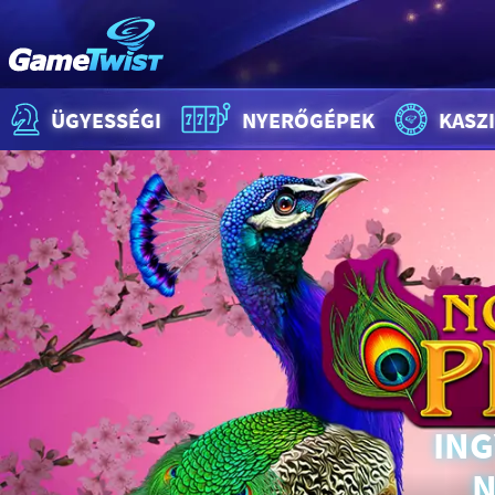
ÜGYESSÉGI
NYERŐGÉPEK
KASZ
ING
N