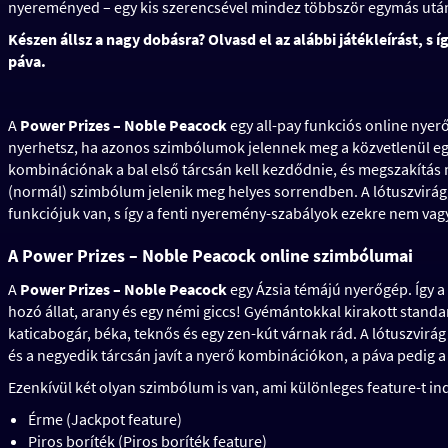
nyereményed – egy kis szerencsével mindez többször egymás után 
Készen állsz a nagy dobásra? Olvasd el az alábbi játékleírást,
páva.
A
Power Prizes – Noble Peacock
egy all-pay funkciós online nyer
nyerhetsz, ha azonos szimbólumok jelennek meg a közvetlenül eg
kombinációnak a bal első tárcsán kell kezdődnie, és megszakítás né
(normál) szimbólum jelenik meg helyes sorrendben. A lótuszvirág,
funkciójuk van, s így a fenti nyeremény-szabályok ezekre nem va
A Power Prizes – Noble Peacock online szimbólumai
A
Power Prizes – Noble Peacock
egy Ázsia témájú nyerőgép. Így 
hozó állat, arany és egy némi giccs! Gyémántokkal kirakott standar
katicabogár, béka, teknős és egy zen-kút várnak rád. A lótuszvirág 
és a negyedik tárcsán javít a nyerő kombinációkon, a páva pedi
Ezenkívül két olyan szimbólum is van, ami különleges feature-t ind
Érme (Jackpot feature)
Piros boríték (Piros boríték feature)