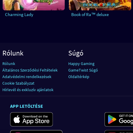
Charming Lady
Book of Ra™ deluxe
Rólunk
Súgó
Rólunk
Happy Gaming
Általános Szerződési Feltételek
GameTwist Súgó
Adatvédelmi rendelkezések
Oldaltérkép
Cookie Szabályzat
Hírlevél és exkluzív ajánlatok
APP LETÖLTÉSE