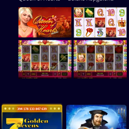
394 178 137 935 417