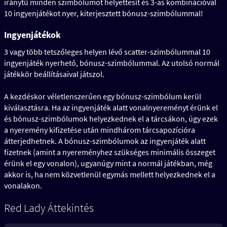
iránytű minden szimbólumot helyettesít és 3-as kombinációval
10 ingyenjátékot nyer, kiterjesztett bónusz-szimbólummal!
Ingyenjátékok
3 vagy több tetszőleges helyen lévő scatter-szimbólummal 10
ingyenjáték nyerhető, bónusz-szimbólummal. Az utolsó normál
játékkör beállításaival játszol.
A kezdéskor véletlenszerűen egy bónusz-szimbólum kerül
kiválasztásra. Ha az ingyenjáték alatt vonalnyereményt érünk el
és bónusz-szimbólumok helyezkednek el a tárcsákon, úgy ezek
a nyeremény kifizetése után mindhárom tárcsapozícióra
átterjedhetnek. A bónusz-szimbólumok az ingyenjáték alatt
fizetnek (amint a nyereményhez szükséges minimális összeget
érünk el egy vonalon), ugyanúgy mint a normál játékban, még
akkor is, ha nem közvetlenül egymás mellett helyezkednek el a
vonalakon.
Red Lady Áttekintés