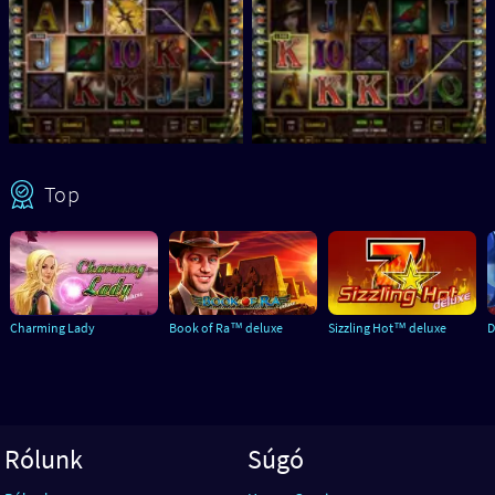
Top
Charming Lady
Book of Ra™ deluxe
Sizzling Hot™ deluxe
D
Rólunk
Súgó