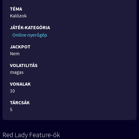
TÉMA
Kalózok
JÁTÉK-KATEGÓRIA
Online nyerőgép
JACKPOT
Nem
VOLATILITÁS
magas
VONALAK
10
TÁRCSÁK
5
Red Lady Feature-ök