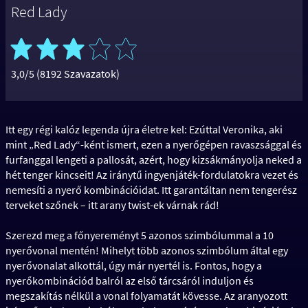
Red Lady
3,0/5 (8192 Szavazatok)
Itt egy régi kalóz legenda újra életre kel: Ezúttal Veronika, aki
mint „Red Lady“-ként ismert, ezen a nyerőgépen ravaszsággal és
furfanggal lengeti a pallosát, azért, hogy kizsákmányolja neked a
hét tenger kincseit! Az iránytű ingyenjáték-fordulatokra vezet és
nemesíti a nyerő kombinációidat. Itt garantáltan nem tengerész
terveket szőnek – itt arany twist-ek várnak rád!
Szerezd meg a főnyereményt 5 azonos szimbólummal a 10
nyerővonal mentén! Mihelyt több azonos szimbólum által egy
nyerővonalat alkottál, úgy már nyertél is. Fontos, hogy a
nyerőkombinációd balról az első tárcsáról induljon és
megszakítás nélkül a vonal folyamatát kövesse. Az aranyozott