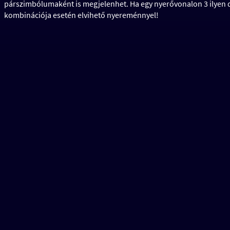
párszimbólumaként is megjelenhet. Ha egy nyerővonalon 3 ilyen d
kombinációja esetén elvihető nyereménnyel!