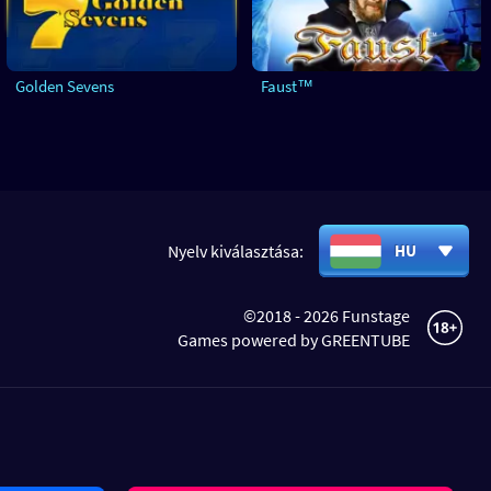
Golden Sevens
Faust™
Nyelv kiválasztása:
HU
©2018 - 2026 Funstage
Games powered by GREENTUBE