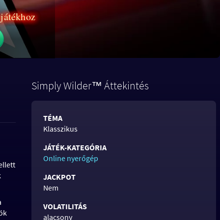
 játékhoz
Simply Wilder™ Áttekintés
TÉMA
Klasszikus
JÁTÉK-KATEGÓRIA
Online nyerőgép
llett
k
JACKPOT
Nem
a
VOLATILITÁS
sök
alacsony