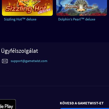
Sizzling Hot™ deluxe
Dolphin’s Pearl™ deluxe
Ügyfélszolgálat
support@gametwist.com
KÖVESD A GAMETWIST-ET