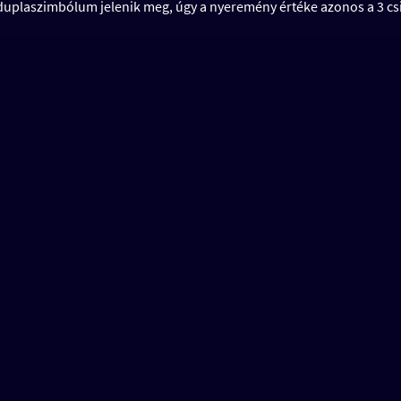
uplaszimbólum jelenik meg, úgy a nyeremény értéke azonos a 3 csi