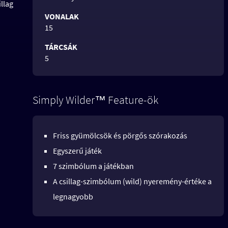
llag
VONALAK
15
TÁRCSÁK
5
Simply Wilder™ Feature-ök
Friss gyümölcsök és pörgős szórakozás
Egyszerű játék
7 szimbólum a játékban
A csillag-szimbólum (wild) nyeremény-értéke a
legnagyobb