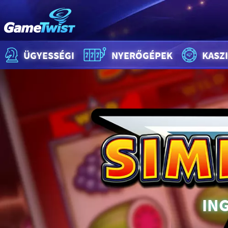
ÜGYESSÉGI
NYERŐGÉPEK
KASZ
IN