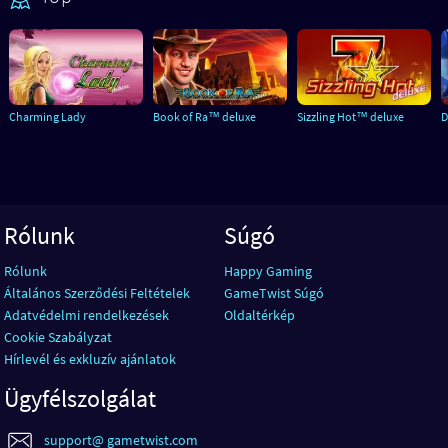
Charming Lady
Book of Ra™ deluxe
Sizzling Hot™ deluxe
D
Rólunk
Súgó
Rólunk
Happy Gaming
Általános Szerződési Feltételek
GameTwist Súgó
Adatvédelmi rendelkezések
Oldaltérkép
Cookie Szabályzat
Hírlevél és exkluzív ajánlatok
Ügyfélszolgálat
support@ gametwist.com