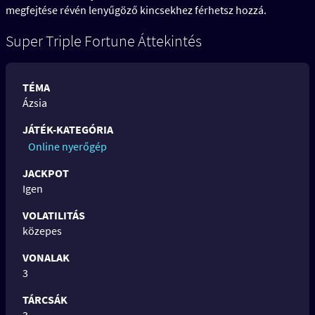
megfejtése révén lenyűgöző kincsekhez férhetsz hozzá.
Super Triple Fortune Áttekintés
TÉMA
Ázsia
JÁTÉK-KATEGÓRIA
Online nyerőgép
JACKPOT
Igen
VOLATILITÁS
közepes
VONALAK
3
TÁRCSÁK