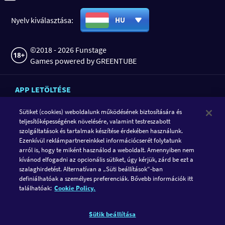
Nyelv kiválasztása:
HU
©2018 - 2026 Funstage
Games powered by GREENTUBE
APP LETÖLTÉSE
Sütiket (cookies) weboldalunk működésének biztosítására és
teljesítőképességének növelésére, valamint testreszabott
szolgáltatások és tartalmak készítése érdekében használunk.
Ezenkívül reklámpartnereinkkel információcserét folytatunk
arról is, hogy te miként használod a weboldalt. Amennyiben nem
kívánod elfogadni az opcionális sütiket, úgy kérjük, zárd be ezt a
szalaghirdetést. Alternatívan a „Süti beállítások“-ban
definiálhatóak a személyes preferenciák. Bővebb információk itt
KÖVESD A GAMETWIST-ET
találhatóak:
Cookie Policy.
FACEBOOK
INSTAGRAM
Sütik beállítása