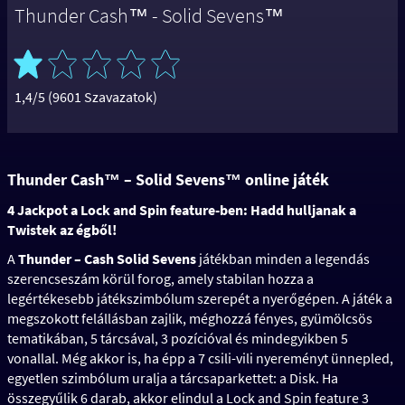
Thunder Cash™ - Solid Sevens™
1,4/5 (9601 Szavazatok)
Thunder Cash™ – Solid Sevens™ online játék
4 Jackpot a Lock and Spin feature-ben: Hadd hulljanak a
Twistek az égből!
A
Thunder – Cash Solid Sevens
játékban minden a legendás
szerencseszám körül forog, amely stabilan hozza a
legértékesebb játékszimbólum szerepét a nyerőgépen. A játék a
megszokott felállásban zajlik, méghozzá fényes, gyümölcsös
tematikában, 5 tárcsával, 3 pozícióval és mindegyikben 5
vonallal. Még akkor is, ha épp a 7 csili-vili nyereményt ünnepled,
egyetlen szimbólum uralja a tárcsaparkettet: a Disk. Ha
összegyűlik 6 darab, akkor elindul a Lock and Spin feature 3