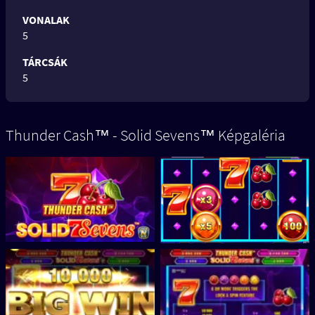
VONALAK
5
TÁRCSÁK
5
Thunder Cash™ - Solid Sevens™ Képgaléria