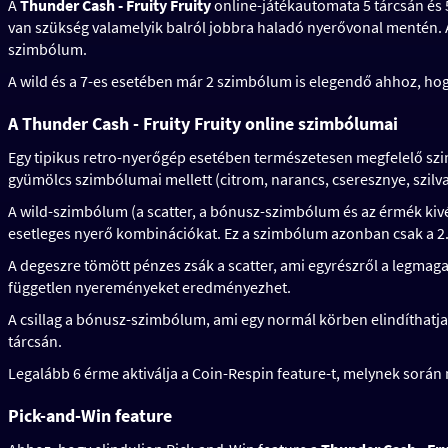
A
Thunder Cash - Fruity Fruity
online-játékautomata 5 tárcsán és
van szükség valamelyik balról jobbra haladó nyerővonal mentén.
szimbólum.
A wild és a 7-es esetében már 2 szimbólum is elegendő ahhoz, ho
A Thunder Cash - Fruity Fruity online szimbólumai
Egy tipikus retro-nyerőgép esetében természetesen megfelelő sz
gyümölcs szimbólumai mellett (citrom, narancs, cseresznye, szilva, 
A wild-szimbólum (a scatter, a bónusz-szimbólum és az érmék kivéte
esetleges nyerő kombinációkat. Ez a szimbólum azonban csak a 2., 
A degeszre tömött pénzes zsák a scatter, ami egyrészről a legma
független nyereményeket eredményezhet.
A csillag a bónusz-szimbólum, ami egy normál körben elindíthatja a 
tárcsán.
Legalább 6 érme aktiválja a Coin-Respin feature-t, melynek során 
Pick-and-Win feature