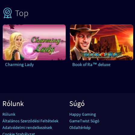
Top
Charming Lady
Book of Ra™ deluxe
Rólunk
Súgó
Rólunk
Happy Gaming
Általános Szerződési Feltételek
GameTwist Súgó
Adatvédelmi rendelkezések
Oldaltérkép
Cookie Szabályzat