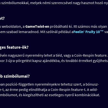
ték-szimbólumokkal, melyek némi szerencsével nagy hasznot hozó n
ot?
ék weboldalon, a
GameTwist-en
próbálható ki. Itt számos más olyan
sem szabad lemaradnod. Mit szólnál például a
Feelin‘ Fruity 10™
va
ges feature-ök?
évén nagyszerű nyeremény lehet a tiéd, vagy a Coin-Respin feature.
kkor 3 újra-pörgetést kapsz ajándékba, és további érméket gyűjthets
ebb szimbólumai?
an pozíció-független nyereményekre tehetsz szert, a bónusz-
, az érme pedig elindíthatja a Coin-Respin feature-t. A wild-
zimbólumot, és kiegészítheti az esetleges nyerő kombinációkat.