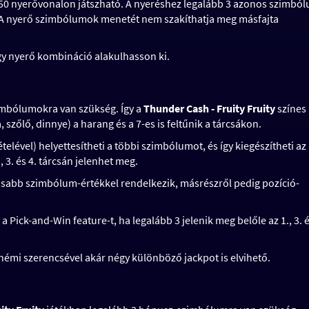
 50 nyerővonalon játszható. A nyeréshez legalább 3 azonos szimbó
 A nyerő szimbólumok menetét nem szakíthatja meg másfajta
gy nyerő kombináció alakulhasson ki.
imbólumokra van szükség. Így a
Thunder Cash - Fruity Fruity
színes
szőlő, dinnye) a harang és a 7-es is feltűnik a tárcsákon.
lével) helyettesítheti a többi szimbólumot, és így kiegészítheti az
3. és 4. tárcsán jelenhet meg.
gasabb szimbólum-értékkel rendelkezik, másrészről pedig pozíció-
Pick-and-Win feature-t, ha legalább 3 jelenik meg belőle az 1., 3. é
némi szerencsével akár négy különböző jackpot is elvihető.