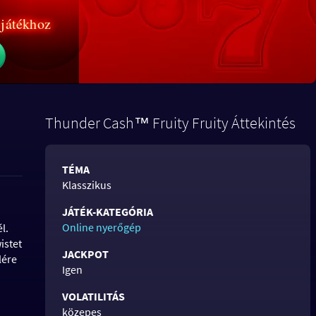
 játékhoz
Thunder Cash™ Fruity Fruity Áttekintés
TÉMA
Klasszikus
JÁTÉK-KATEGÓRIA
Online nyerőgép
l.
istet
JACKPOT
lére
Igen
VOLATILITÁS
közepes