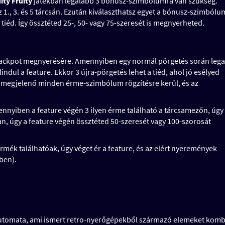
ity Fruity
játékban legalább 3 bónusz-szimbólumra van szükség.
1., 3. és 5 tárcsán. Ezután kiválaszthatsz egyet a bónusz-szimból
tiéd. Így össztéted 25-, 50- vagy 75-szeresét is megnyerheted.
 jackpot megnyerésére. Amennyiben egy normál pörgetés során leg
indul a feature. Ekkor 3 újra-pörgetés lehet a tiéd, ahol jó esélyed
n megjelenő minden érme-szimbólum rögzítésre kerül, és az
mennyiben a feature végén 3 ilyen érme található a tárcsamezőn, úgy
n, úgy a feature végén össztéted 50-szeresét vagy 100-szorosát
rmék találhatóak, úgy véget ér a feature, és az elért nyeremények
ében).
-automata, ami ismert retro-nyerőgépekből származó elemeket komb