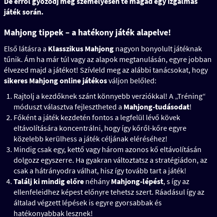
De erről győződj meg személyesen te magad egy izgalmas
játék során.
Mahjong tippek – a hatékony játék alapelve!
Első látásra a
Klasszikus Mahjong
nagyon bonyolult játéknak
tűnik. Ám ha már túl vagy az alapok megtanulásán, egyre jobban
élvezed majd a játékot! Szívleld meg az alábbi tanácsokat, hogy
sikeres Mahjong online játékos
váljon belőled:
Rajtolj a kezdőknek szánt könnyebb verziókkal! A „Tréning“
móduszt választva fejlesztheted a
Mahjong-tudásodat
!
Főként a játék kezdetén fontos a legfelül lévő kövek
eltávolítására koncentrálni, hogy így kőről-kőre egyre
közelebb kerülhess a játék céljának eléréséhez!
Mindig csak egy, kettő vagy három azonos kő eltávolításán
dolgozz egyszerre. Ha gyakran változtatsz a stratégiádon, az
csak a hátrányodra válhat, hisz így tovább tart a játék!
Találj ki mindig előre
néhány
Mahjong-lépést
, s így az
ellenfeleidhez képest előnyre tehetsz szert. Ráadásul így az
általad végzett lépések is egyre gyorsabbak és
hatékonyabbak lesznek!