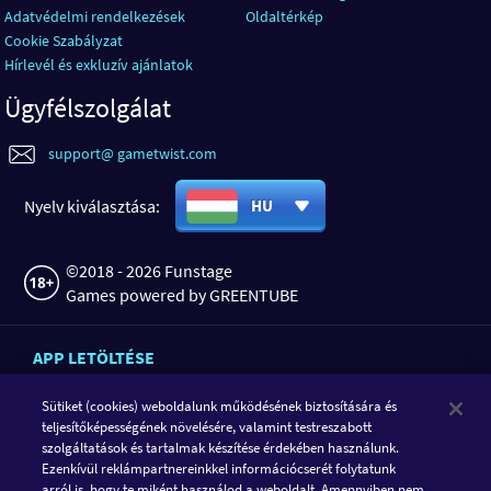
Adatvédelmi rendelkezések
Oldaltérkép
Cookie Szabályzat
Hírlevél és exkluzív ajánlatok
Ügyfélszolgálat
support@ gametwist.com
Nyelv kiválasztása:
HU
©2018 - 2026 Funstage
Games powered by GREENTUBE
APP LETÖLTÉSE
Sütiket (cookies) weboldalunk működésének biztosítására és
teljesítőképességének növelésére, valamint testreszabott
szolgáltatások és tartalmak készítése érdekében használunk.
Ezenkívül reklámpartnereinkkel információcserét folytatunk
arról is, hogy te miként használod a weboldalt. Amennyiben nem