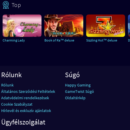
Top
Charming Lady
Book of Ra™ deluxe
Sizzling Hot™ deluxe
D
Rólunk
Súgó
Rólunk
Happy Gaming
Általános Szerződési Feltételek
GameTwist Súgó
Adatvédelmi rendelkezések
Oldaltérkép
Cookie Szabályzat
Hírlevél és exkluzív ajánlatok
Ügyfélszolgálat