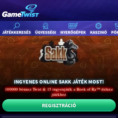
JÁTÉKKERESÉS
ÜGYESSÉGI
NYERŐGÉPEK
KASZINÓ
PÓ
INGYENES ONLINE SAKK JÁTÉK MOST!
100000 bónusz Twist & 15 ingyenjáték a Book of Ra™ deluxe
játékhoz
REGISZTRÁCIÓ