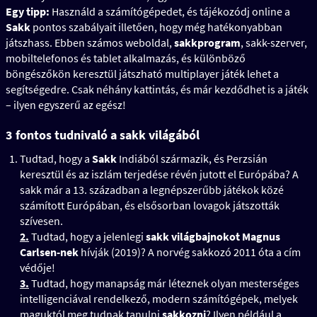
Egy tipp:
Használd a számítógépedet, és tájékozódj online a
Sakk
pontos szabályait illetően, hogy még hatékonyabban
játszhass. Ebben számos weboldal,
sakkprogram
, sakk-szerver,
mobiltelefonos és tablet alkalmazás, és különböző
böngészőkön keresztül játszható multiplayer játék lehet a
segítségedre. Csak néhány kattintás, és már kezdődhet is a játék
– ilyen egyszerű az egész!
3 fontos tudnivaló a sakk világából
Tudtad, hogy a
Sakk
Indiából származik, és Perzsián
keresztül és az iszlám terjedése révén jutott el Európába? A
sakk már a 13. században a legnépszerűbb játékok közé
számított Európában, és elsősorban lovagok játszották
szívesen.
2.
Tudtad, hogy a jelenlegi
sakk világbajnokot Magnus
Carlsen-nek
hívják (2019)? A norvég sakkozó 2011 óta a cím
védője!
3.
Tudtad, hogy manapság már léteznek olyan mesterséges
intelligenciával rendelkező, modern számítógépek, melyek
maguktól meg tudnak tanulni
sakkozni
? Ilyen például a