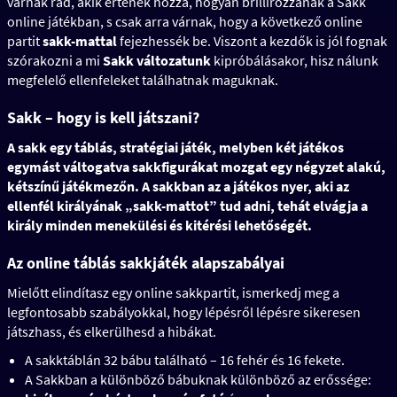
várnak rád, akik értenek hozzá, hogyan brillírozzanak a Sakk
online játékban, s csak arra várnak, hogy a következő online
partit
sakk-mattal
fejezhessék be. Viszont a kezdők is jól fognak
szórakozni a mi
Sakk változatunk
kipróbálásakor, hisz nálunk
megfelelő ellenfeleket találhatnak maguknak.
Sakk – hogy is kell játszani?
A sakk egy táblás, stratégiai játék, melyben két játékos
egymást váltogatva sakkfigurákat mozgat egy négyzet alakú,
kétszínű játékmezőn. A sakkban az a játékos nyer, aki az
ellenfél királyának „sakk-mattot” tud adni, tehát elvágja a
király minden menekülési és kitérési lehetőségét.
Az online táblás sakkjáték alapszabályai
Mielőtt elindítasz egy online sakkpartit, ismerkedj meg a
legfontosabb szabályokkal, hogy lépésről lépésre sikeresen
játszhass, és elkerülhesd a hibákat.
A sakktáblán 32 bábu található – 16 fehér és 16 fekete.
A Sakkban a különböző bábuknak különböző az erőssége: