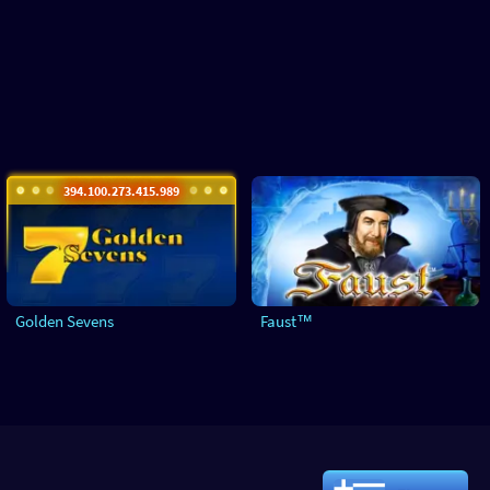
394.100.278.005.492
Golden Sevens
Faust™