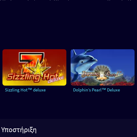
Sizzling Hot™ deluxe
Dolphin’s Pearl™ Deluxe
Υποστήριξη