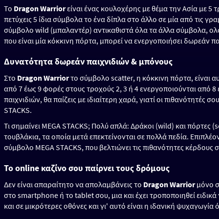
Το
Dragon Warrior
είναι ένας κουλοχέρης με θέμα την Ασία με 5 
πετύχεις 5 ίδια σύμβολα το ένα δίπλα στο άλλο σε μία από τις γ
σύμβολο wild (μπαλαντέρ) αντικαθιστά όλα τα άλλα σύμβολα, ολ
που είναι μία κόκκινη πόρτα, μπορεί να ενεργοποιήσει δωρεάν π
Δυνατότητα δωρεάν παιχνιδιών & μπόνους
Στο
Dragon Warrior
το σύμβολο scatter, η κόκκινη πόρτα, είναι α
από 7 έως 9 φορές στους τροχούς 2, 3 ή 4 ενεργοποιούνται από 8
παιχνιδιών, θα παίζεις με ιδιαίτερη χαρά, γιατί οι πιθανότητές σ
STACKS.
Τι σημαίνει MEGA STACKS; Πολύ απλά: Δράκοι (wild) και πόρτες 
τουβλάκια, τα οποία μετά επεκτείνονται σε πολλά πεδία. Επιπλέ
σύμβολο MEGA STACKS, που βελτιώνει τις πιθανότητες κέρδους σ
Το online καζίνο σου παίρνει τους δρόμους
Δεν είναι απαραίτητο να απολαμβάνεις το
Dragon Warrior
μόνο σ
στο smartphone ή το tablet σου, μια και έχει τροποποιηθεί ειδικά
και σε μικρότερες οθόνες και γι' αυτό είναι η ιδανική ψυχαγωγία ό