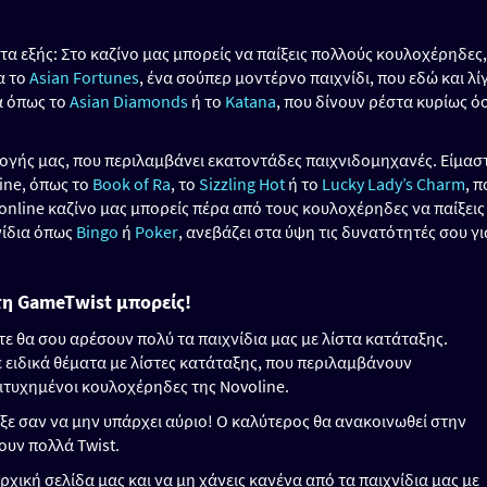
α τα εξής: Στο καζίνο μας μπορείς να παίξεις πολλούς κουλοχέρηδες
α το
Asian Fortunes
, ένα σούπερ μοντέρνο παιχνίδι, που εδώ και λί
α όπως το
Asian Diamonds
ή το
Katana
, που δίνουν ρέστα κυρίως ό
γής μας, που περιλαμβάνει εκατοντάδες παιχνιδομηχανές. Είμασ
ine, όπως το
Book of Ra
, το
Sizzling Hot
ή το
Lucky Lady’s Charm
, π
online καζίνο μας μπορείς πέρα από τους κουλοχέρηδες να παίξεις
νίδια όπως
Bingo
ή
Poker
, ανεβάζει στα ύψη τις δυνατότητές σου γι
Στη GameTwist μπορείς!
ε θα σου αρέσουν πολύ τα παιχνίδια μας με λίστα κατάταξης.
 ειδικά θέματα με λίστες κατάταξης, που περιλαμβάνουν
ιτυχημένοι κουλοχέρηδες της Novoline.
αίξε σαν να μην υπάρχει αύριο! Ο καλύτερος θα ανακοινωθεί στην
ουν πολλά Twist.
ρχική σελίδα μας και να μη χάνεις κανένα από τα παιχνίδια μας με