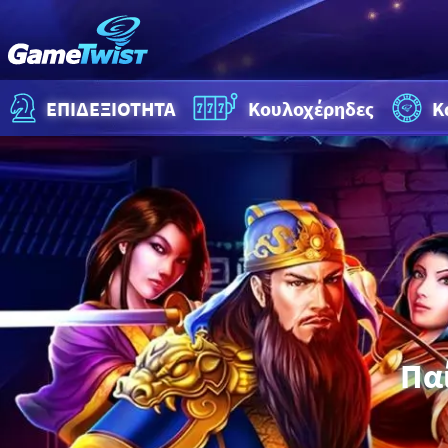
ΕΠΙΔΕΞΙΟΤΗΤΑ
Κουλοχέρηδες
Κ
Πα