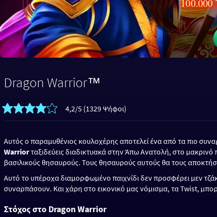
100.000
Dragon Warrior™
4,2/5 (1329 Ψήφοι)
Αυτός ο παραμυθένιος κουλοχέρης αποτελεί ένα από τα πιο συνα
Warrior
ταξιδεύεις διαδικτυακά στην Άπω Ανατολή, στο μακρινό πα
βασιλικούς θησαυρούς. Τους θησαυρούς αυτούς θα τους αποκτήσου
Αυτό το υπέροχα διαμορφωμένο παιχνίδι δεν προσφέρει μεν τζάκπ
συναρπάσουν. Και χάρη στο εικονικό μας νόμισμα, τα Twist, μπ
Στόχος στο Dragon Warrior