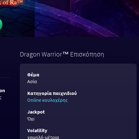
k of Ra™
Dragon Warrior™ Επισκόπηση
Θέμα
Ασία
on
Κατηγορία παιχνιδιού
ς
Online κουλοχέρης
Jackpot
Όχι
Volatility
χαμηλή-μέτρια