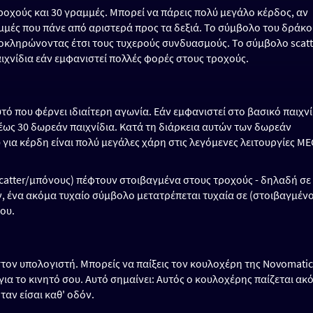
τροχούς και 30 γραμμές. Μπορεί να πάρεις πολύ μεγάλο κέρδος, αν
ραμμές που πάνε από αριστερά προς τα δεξιά. Το σύμβολο του δράκο
οκληρώνοντας έτσι τους τυχερούς συνδυασμούς. Το σύμβολο scatt
αιχνίδια εάν εμφανιστεί πολλές φορές στους τροχούς.
υτό που φέρνει ιδιαίτερη αγωνία. Εάν εμφανιστεί στο βασικό παιχνί
 έως 30 δωρεάν παιχνίδια. Κατά τη διάρκεια αυτών των δωρεάν
ου για κέρδη είναι πολύ μεγάλες χάρη στις λεγόμενες λειτουργίες M
(scatter/μπόνους) πέφτουν στοιβαγμένα στους τροχούς - δηλαδή σε
ον, ένα ακόμα τυχαίο σύμβολο μετατρέπεται τυχαία σε (στοιβαγμένο
ου.
τον υπολογιστή. Μπορείς να παίξεις τον κουλοχέρη της Novomatic
 για το κινητό σου. Αυτό σημαίνει: Αυτός ο κουλοχέρης παίζεται ακ
ταν είσαι καθ' οδόν.