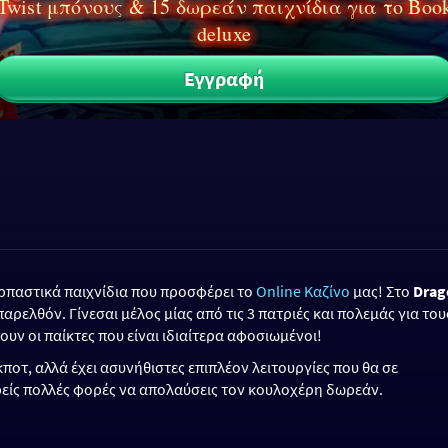
 Twist μπόνους & 15 δωρεάν παιχνίδια για το Boo
deluxe
Εγγραφή
ρπαστικά παιχνίδια που προσφέρει το
Online Καζίνο
μας! Στο
Drag
ρελθόν. Γίνεσαι μέλος μίας από τις 3 πατριές και πολεμάς για του
ν οι παίκτες που είναι ιδιαίτερα αφοσιωμένοι!
οτ, αλλά έχει ασυνήθιστες επιπλέον λειτουργίες που θα σε
ορείς πολλές φορές να απολαύσεις τον κουλοχέρη δωρεάν.